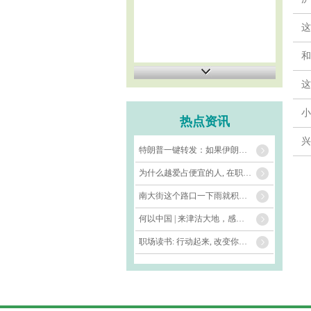
这
和
这
小
热点资讯
兴
特朗普一键转发：如果伊朗不屈服，就进行海上封锁
为什么越爱占便宜的人, 在职场混得越差?
南大街这个路口一下雨就积水 相关部门: 将通知巡查人员前去查看
何以中国 | 来津沽大地，感受诗与远方_大皖新闻 | 安徽网
职场读书: 行动起来, 改变你的团队