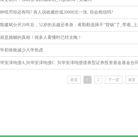
种纸币你还有吗? 有人说收藏价值20000元一张, 你会相信吗?
陈建斌分开20年后，52岁的吴越还单身，蒋勤勤选择不“背锅”了_带着_上
就是婚姻的真相！很多人看懂时已经太晚！
学初体验减少入学焦虑
华安泽纯债A,兴华安泽纯债C: 兴华安泽纯债债券型证券投资基金基金合
首页
1
2
下一页
末页