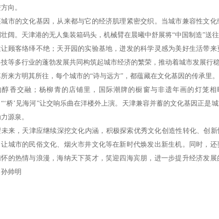
进方向。
座城市的文化基因，从来都与它的经济肌理紧密交织。当城市兼容性文化
澜壮阔。天津港的无人集装箱码头，机械臂在晨曦中舒展将“中国制造”送
建让顾客络绎不绝；天开园的实验基地，迸发的科学灵感为美好生活带来
科技等多行业的蓬勃发展共同构筑起城市经济的繁荣，推动着城市发展行
其所来方明其所往，每个城市的“诗与远方”，都蕴藏在文化基因的传承里
的醇香交融；杨柳青的店铺里，国际潮牌的橱窗与非遗年画的灯笼相映
；“‘桥’见海河”让交响乐曲在洋楼外上演。天津兼容并蓄的文化基因正是
动力源泉。
望未来，天津应继续深挖文化内涵，积极探索优秀文化创造性转化、创新
，让城市的民俗文化、烟火市井文化等在新时代焕发出新生机。同时，还
满怀的热情与浪漫，海纳天下英才，笑迎四海宾朋，进一步提升经济发展
。孙帅明