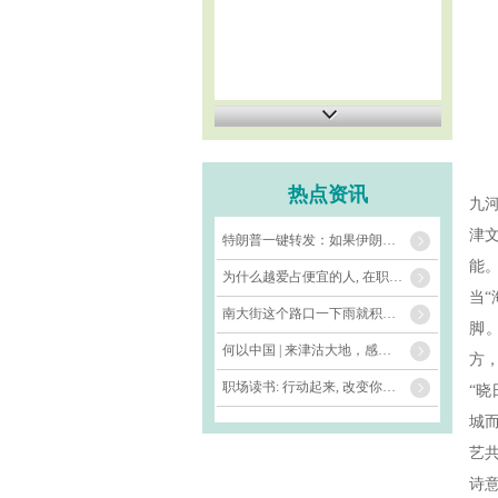
热点资讯
九
津
特朗普一键转发：如果伊朗不屈服，就进行海上封锁
能
为什么越爱占便宜的人, 在职场混得越差?
当
南大街这个路口一下雨就积水 相关部门: 将通知巡查人员前去查看
脚
何以中国 | 来津沽大地，感受诗与远方_大皖新闻 | 安徽网
方
职场读书: 行动起来, 改变你的团队
“
城
艺
诗