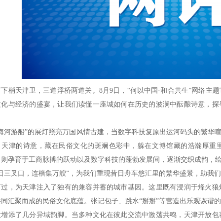
河下梢天津卫，三道浮桥两道关。8月9日，“何以中国·和合共生”网络主
文化与经济的盛宴，让我们读懂一座城如何在历史的波澜中酝酿诗意，探
。
“海河游船”的展灯照亮万国风情古建，当数字科技复原出运河码头的繁华喧
。天津的诗意，藏在民俗文化的斑斓色彩中，躲在文博馆藏的浩瀚厚重
，则孕育于工商脉搏的跃动以及数字科技的蓬勃发展间，逐渐交织成韵，
晓日三叉口，连樯集万艘”，为我们重现昔日舟车悠汇里的繁华盛景，助我
而过，为天津注入了独有的兼容并蓄的城市基因。这里既有浸润于烽火狼
共同汇聚而成的民俗文化底蕴。张记包子、跳水“掰掰”等营造出乐观诙谐
意增添了几分异域韵脚。当多种文化在彼此交流中激荡共鸣，天津开放包