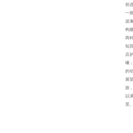
前
一
波
构
商
知
店
嗓
的
展
旅
以
景