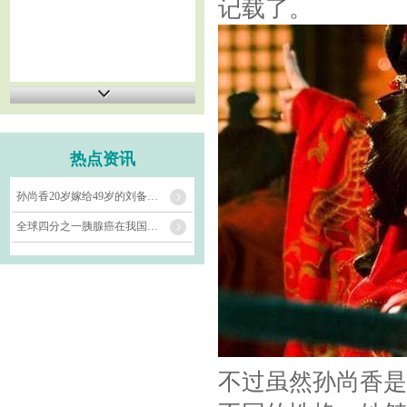
记载了。
热点资讯
孙尚香20岁嫁给49岁的刘备，为何整整3年没有孩子？有一点很多人都不信
全球四分之一胰腺癌在我国，提醒：不想胰腺受伤，7种零食要少吃
不过虽然孙尚香是