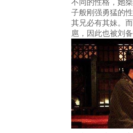
不同的性格，她桀
子般刚强勇猛的性
其兄必有其妹。而
扈，因此也被刘备