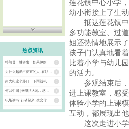
莲花镇中心小学，
幼小衔接上了生动
抵达莲花镇中心
多功能教室、过道
姐还热情地展示了
热点资讯
孩子们认真地看着
比着小学与幼儿园
特朗普一键转发：如果伊朗不屈服，就进行海上封锁
的活力。
为什么越爱占便宜的人, 在职场混得越差?
参观结束后，孩
南大街这个路口一下雨就积水 相关部门: 将通知巡查人员前去查看
何以中国 | 来津沽大地，感受诗与远方_大皖新闻 | 安徽网
进上课教室，感受
职场读书: 行动起来, 改变你的团队
体验小学的上课模
互动，都展现出他
这次走进小学活